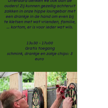
Uiteraard denken we ook aan de
ouders! Zij kunnen gezellig achteruit
zakken in onze hippe loungebar met
een drankje in de hand om even bij
te kletsen met wat vrienden, familie,
… kortom, er is voor ieder wat wils.
13u30 - 17u00
Gratis toegang
schmink, drankje en zakje chips: 5
euro