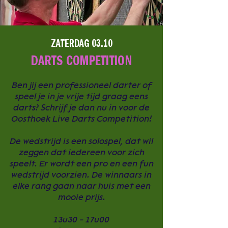
ZATERDAG 03.10
DARTS COMPETITION
Ben jij een professioneel darter of
speel je in je vrije tijd graag eens
darts? Schrijf je dan nu in voor de
Oosthoek Live Darts Competition!
De wedstrijd is een solospel, dat wil
zeggen dat iedereen voor zich
speelt. Er wordt een pro en een fun
wedstrijd voorzien. De winnaars in
elke rang gaan naar huis met een
mooie prijs.
13u30 - 17u00