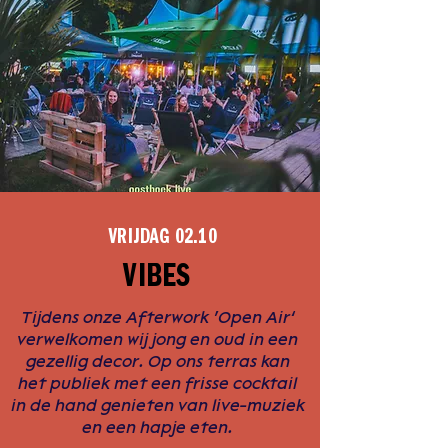
VRIJDAG 02.10
VIBES
Tijdens onze Afterwork ‘Open Air’
verwelkomen wij jong en oud in een
gezellig decor. Op ons terras kan
het publiek met een frisse cocktail
in de hand genieten van live-muziek
en een hapje eten.