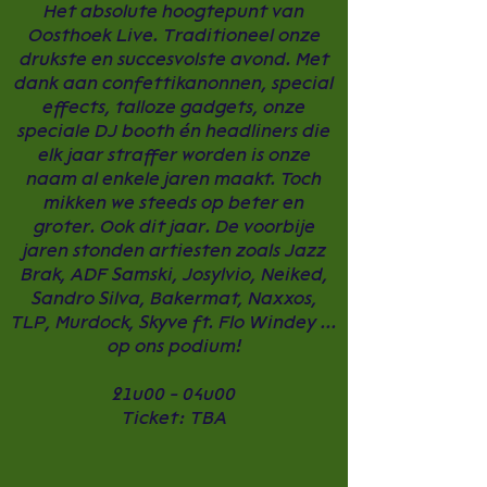
Het absolute hoogtepunt van
Oosthoek Live. Traditioneel onze
drukste en succesvolste avond. Met
dank aan confettikanonnen, special
effects, talloze gadgets, onze
speciale DJ booth én headliners die
elk jaar straffer worden is onze
naam al enkele jaren maakt. Toch
mikken we steeds op beter en
groter. Ook dit jaar. De voorbije
jaren stonden artiesten zoals Jazz
Brak, ADF Samski, Josylvio, Neiked,
Sandro Silva, Bakermat, Naxxos,
TLP, Murdock, Skyve ft. Flo Windey ...
op ons podium!
21u00 - 04u00
Ticket: TBA