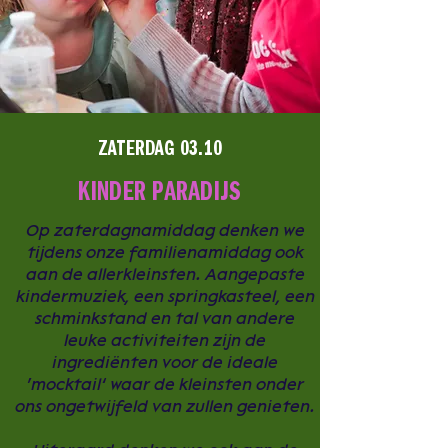
ZATERDAG 03.10
KINDER PARADIJS
Op zaterdagnamiddag denken we
tijdens onze familienamiddag ook
aan de allerkleinsten. Aangepaste
kindermuziek, een springkasteel, een
schminkstand en tal van andere
leuke activiteiten zijn de
ingrediënten voor de ideale
‘mocktail’ waar de kleinsten onder
ons ongetwijfeld van zullen genieten.